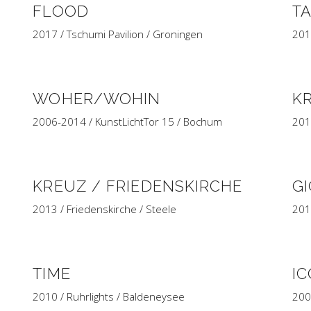
FLOOD
T
2017 / Tschumi Pavilion / Groningen
201
WOHER/WOHIN
K
2006-2014 / KunstLichtTor 15 / Bochum
2014
KREUZ / FRIEDENSKIRCHE
G
2013 / Friedenskirche / Steele
201
TIME
I
2010 / Ruhrlights / Baldeneysee
200