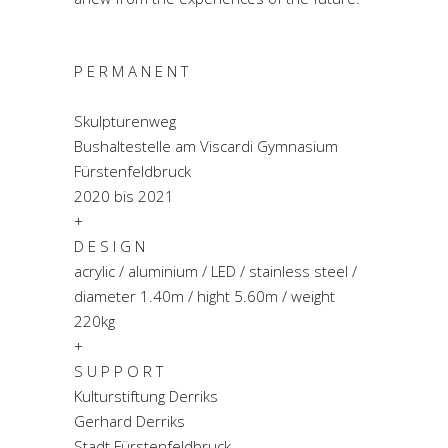
P E R M A N E N T
Skulpturenweg
Bushaltestelle am Viscardi Gymnasium
Fürstenfeldbruck
2020 bis 2021
+
D E S I G N
acrylic / aluminium / LED / stainless steel /
diameter 1.40m / hight 5.60m / weight
220kg
+
S U P P O R T
Kulturstiftung Derriks
Gerhard Derriks
Stadt Fürstenfeldbruck