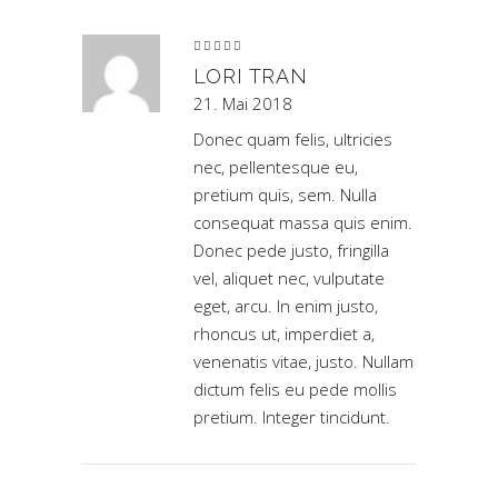
Bewertet
mit
5
von 5
LORI TRAN
21. Mai 2018
Donec quam felis, ultricies
nec, pellentesque eu,
pretium quis, sem. Nulla
consequat massa quis enim.
Donec pede justo, fringilla
vel, aliquet nec, vulputate
eget, arcu. In enim justo,
rhoncus ut, imperdiet a,
venenatis vitae, justo. Nullam
dictum felis eu pede mollis
pretium. Integer tincidunt.