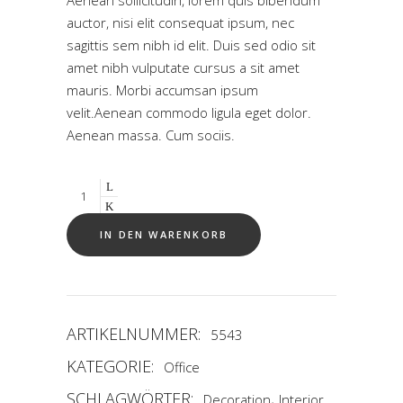
Aenean sollicitudin, lorem quis bibendum
auf
auctor, nisi elit consequat ipsum, nec
Kundenbewe
sagittis sem nibh id elit. Duis sed odio sit
amet nibh vulputate cursus a sit amet
mauris. Morbi accumsan ipsum
velit.Aenean commodo ligula eget dolor.
Aenean massa. Cum sociis.
Quantity
IN DEN WARENKORB
ARTIKELNUMMER:
5543
KATEGORIE:
Office
SCHLAGWÖRTER:
,
Decoration
Interior