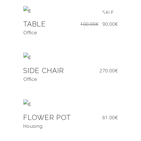
SALE
TABLE
Ursprünglicher
Aktueller
100.00
€
90.00
€
Preis
Preis
war:
ist:
100.00€
90.00€.
Office
SIDE CHAIR
270.00
€
Office
FLOWER POT
61.00
€
Housing