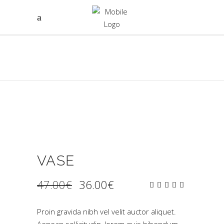
VASE
Ursprünglicher
Aktueller
47.00
€
36.00
€
Bewer
1
Preis
Preis
mit
war:
ist:
5.00
47.00€
36.00€.
von
Proin gravida nibh vel velit auctor aliquet.
5,
basierend