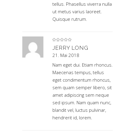
tellus. Phasellus viverra nulla
ut metus varius laoreet.
Quisque rutrum.
Bewertet
mit
5
von 5
JERRY LONG
21. Mai 2018
Nam eget dui. Etiam rhoncus.
Maecenas tempus, tellus
eget condimentum rhoncus,
sem quam semper libero, sit
amet adipiscing sem neque
sed ipsum. Nam quam nunc,
blandit vel, luctus pulvinar,
hendrerit id, lorem.