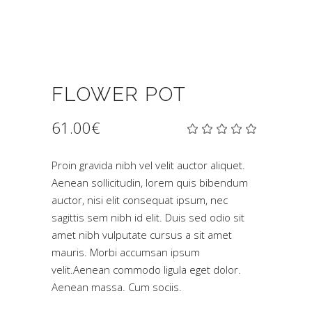
FLOWER POT
61.00
€
Bew
2
mit
5.00
von
Proin gravida nibh vel velit auctor aliquet.
5,
Aenean sollicitudin, lorem quis bibendum
basieren
auf
auctor, nisi elit consequat ipsum, nec
Kundenbe
sagittis sem nibh id elit. Duis sed odio sit
amet nibh vulputate cursus a sit amet
mauris. Morbi accumsan ipsum
velit.Aenean commodo ligula eget dolor.
Aenean massa. Cum sociis.