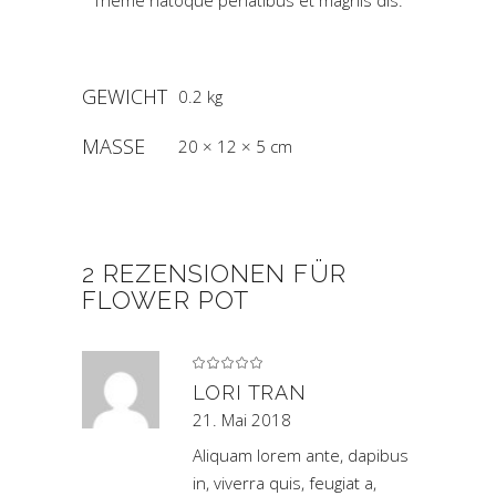
Theme natoque penatibus et magnis dis.
GEWICHT
0.2 kg
MASSE
20 × 12 × 5 cm
2 REZENSIONEN FÜR
FLOWER POT
Bewertet
mit
5
von 5
LORI TRAN
21. Mai 2018
Aliquam lorem ante, dapibus
in, viverra quis, feugiat a,