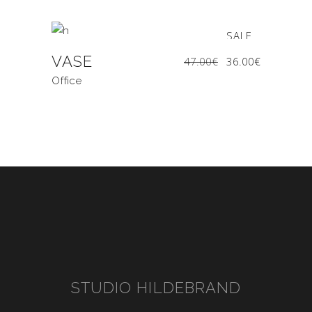
SALE
VASE
Ursprünglicher
Aktueller
47.00
€
36.00
€
Preis
Preis
war:
ist:
47.00€
36.00€.
Office
STUDIO HILDEBRAND