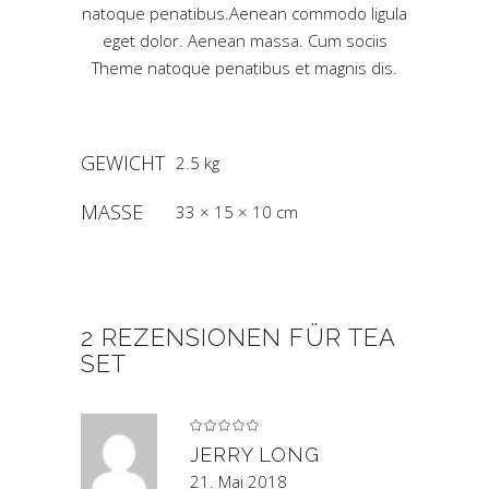
natoque penatibus.Aenean commodo ligula
eget dolor. Aenean massa. Cum sociis
Theme natoque penatibus et magnis dis.
GEWICHT
2.5 kg
MASSE
33 × 15 × 10 cm
2 REZENSIONEN FÜR
TEA
SET
Bewertet
mit
5
von 5
JERRY LONG
21. Mai 2018