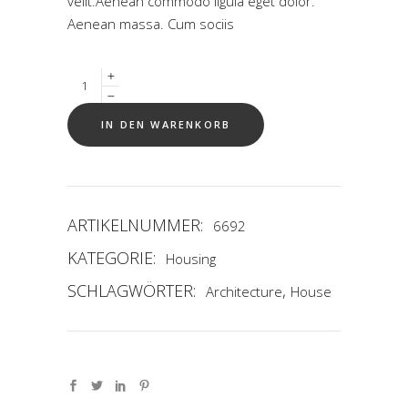
velit.Aenean commodo ligula eget dolor.
Aenean massa. Cum sociis
Quantity
IN DEN WARENKORB
ARTIKELNUMMER:
6692
KATEGORIE:
Housing
SCHLAGWÖRTER:
,
Architecture
House