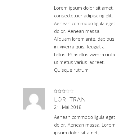
Lorem ipsum dolor sit amet,
consectetuer adipiscing elit.
Aenean commodo ligula eget
dolor. Aenean massa.
Aliquam lorem ante, dapibus
in, viverra quis, feugiat a,
tellus. Phasellus viverra nulla
ut metus varius laoreet.
Quisque rutrum
Bewertet
mit
3
LORI TRAN
von
5
21. Mai 2018
Aenean commodo ligula eget
dolor. Aenean massa. Lorem
ipsum dolor sit amet,