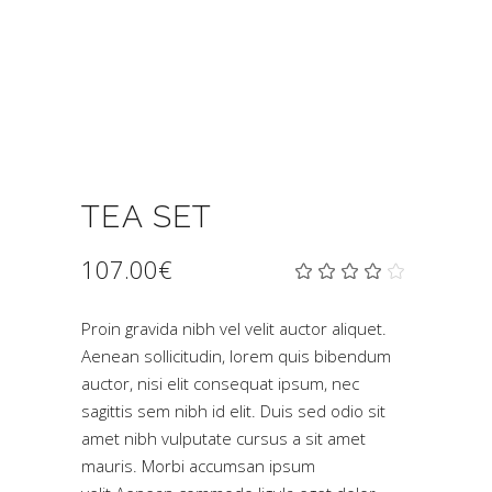
TEA SET
107.00
€
Bew
2
mit
4.00
von
Proin gravida nibh vel velit auctor aliquet.
5,
Aenean sollicitudin, lorem quis bibendum
basieren
auf
auctor, nisi elit consequat ipsum, nec
Kundenbe
sagittis sem nibh id elit. Duis sed odio sit
amet nibh vulputate cursus a sit amet
mauris. Morbi accumsan ipsum