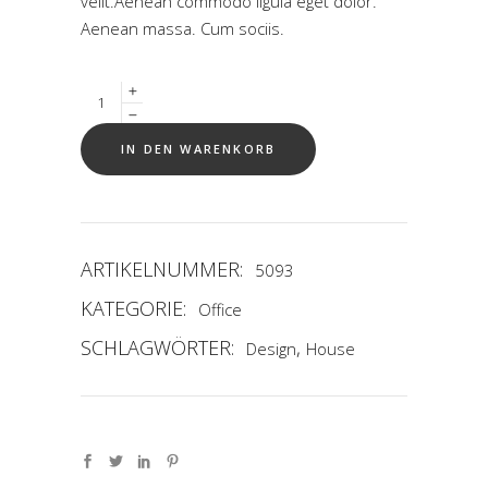
velit.Aenean commodo ligula eget dolor.
Aenean massa. Cum sociis.
Quantity
IN DEN WARENKORB
ARTIKELNUMMER:
5093
KATEGORIE:
Office
SCHLAGWÖRTER:
,
Design
House