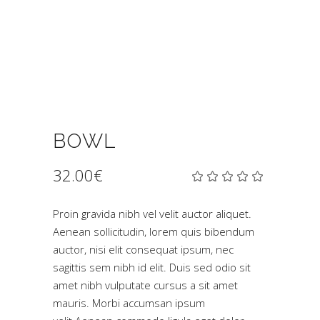
BOWL
32.00
€
Bew
1
mit
5.00
von
Proin gravida nibh vel velit auctor aliquet.
5,
Aenean sollicitudin, lorem quis bibendum
basieren
auf
auctor, nisi elit consequat ipsum, nec
Kundenbe
sagittis sem nibh id elit. Duis sed odio sit
amet nibh vulputate cursus a sit amet
mauris. Morbi accumsan ipsum