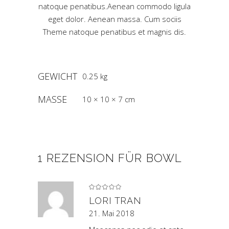
natoque penatibus.Aenean commodo ligula
eget dolor. Aenean massa. Cum sociis
Theme natoque penatibus et magnis dis.
GEWICHT
0.25 kg
MASSE
10 × 10 × 7 cm
1 REZENSION FÜR
BOWL
Bewertet
mit
5
von 5
LORI TRAN
21. Mai 2018