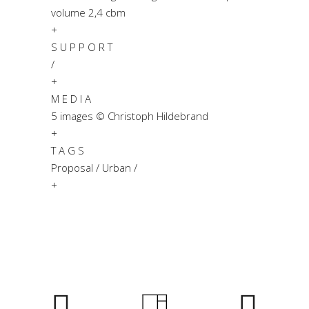
volume 2,4 cbm
+
S U P P O R T
/
+
M E D I A
5 images © Christoph Hildebrand
+
T A G S
Proposal / Urban /
+