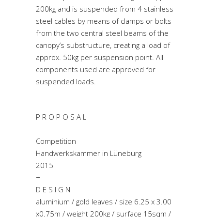
200kg and is suspended from 4 stainless
steel cables by means of clamps or bolts
from the two central steel beams of the
canopy’s substructure, creating a load of
approx. 50kg per suspension point. All
components used are approved for
suspended loads.
P R O P O S A L
Competition
Handwerkskammer in Lüneburg
2015
+
D E S I G N
aluminium / gold leaves / size 6.25 x 3.00
x0.75m / weight 200kg / surface 15sqm /