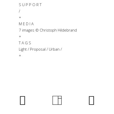
S U P P O R T
/
+
M E D I A
7 images © Christoph Hildebrand
+
T A G S
Light / Proposal / Urban /