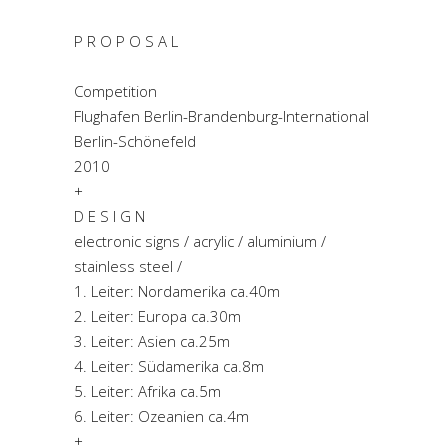
P R O P O S A L
Competition
Flughafen Berlin-Brandenburg-International
Berlin-Schönefeld
2010
+
D E S I G N
electronic signs / acrylic / aluminium /
stainless steel /
1. Leiter: Nordamerika ca.40m
2. Leiter: Europa ca.30m
3. Leiter: Asien ca.25m
4. Leiter: Südamerika ca.8m
5. Leiter: Afrika ca.5m
6. Leiter: Ozeanien ca.4m
+