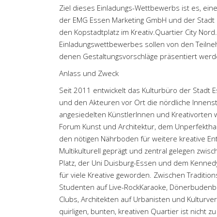
Ziel dieses Einladungs-Wettbewerbs ist es, ein
der EMG Essen Marketing GmbH und der Stadt Ess
den Kopstadtplatz im Kreativ.Quartier City Nor
Einladungswettbewerbes sollen von den Teilne
denen Gestaltungsvorschläge präsentiert werd
Anlass und Zweck
Seit 2011 entwickelt das Kulturbüro der Stadt
und den Akteuren vor Ort die nördliche Innenst
angesiedelten KünstlerInnen und Kreativorten
Forum Kunst und Architektur, dem Unperfektha
den nötigen Nährboden für weitere kreative Entw
Multikulturell geprägt und zentral gelegen zw
Platz, der Uni Duisburg-Essen und dem Kennedyp
für viele Kreative geworden. Zwischen Tradition
Studenten auf Live-RockKaraoke, Dönerbudenbe
Clubs, Architekten auf Urbanisten und Kulturve
quirligen, bunten, kreativen Quartier ist nicht