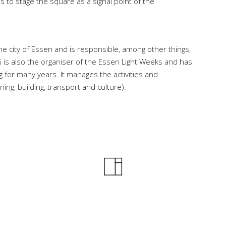
s to stage the square as a signal point of the
Mag. Art. Christoph Hildebrand
mobil +49 (0)163-5810594
Essen
e city of Essen and is responsible, among other things,
Kunsthaus Essen // Rübezahlstr. 33 // D-45128 Essen
is also the organiser of the Essen Light Weeks and has
ing for many years. It manages the activities and
Berlin
ing, building, transport and culture).
Heller Architekten // Binger Straße 74 // D-14197 Berlin
Falls Sie einen Newsletter über die aktuellsten Aktivitäten erhalte
der eine Nachricht schicken möchten, senden Sie bitte eine Mail a
ch@studio-hildebrand.net