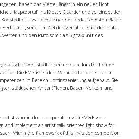
usgehen, haben das Viertel längst in ein neues Licht
liche „Hauptportal“ ins Kreativ.Quartier und verbindet den
r Kopstadtplatz war einst einer der bedeutendsten Plätze
nd Bedeutung verloren. Ziel des Verfahrens ist den Platz,
uwerten und den Platz somit als Signalpunkt des
gesellschaft der Stadt Essen und u.a. für die Themen
rtlich. Die EMG ist zudem Veranstalter der Essener
ompetenzen im Bereich Lichtinszenierung aufgebaut. Sie
eiligten städtischen Ämter (Planen, Bauen, Verkehr und
 an artist who, in close cooperation with EMG Essen
n and implement an artistically oriented light show for
Essen. Within the framework of this invitation competition,