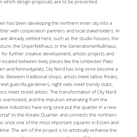
in which design proposals are to be presented.
ssen has been developing the northern inner city into a
ether with cooperation partners and local stakeholders. In
 have already settled here, such as the studio houses, the
ecture, the Unperfekthaus or the GenerationenKultHaus,
for further creative development, artistic projects and
lly located between lively places like the Limbecker Platz
sen and Kennedyplatz, City Nord has long since become a
e. Between traditional shops, artists meet tattoo freaks,
meet guerrilla gardeners, night owls meet trendy clubs,
ons meet street artists. The transformation of City Nord
t be overlooked, and the impulses emanating from the
STUDIO HILDEBRAND
tive industries have long since put the quarter in a new
ortal“ to the Kreativ.Quartier and connects the northern
 was once one of the most important squares in Essen and
time. The aim of the project is to artistically enhance the