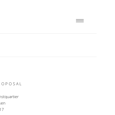
R O P O S A L
nstquartier
sen
17