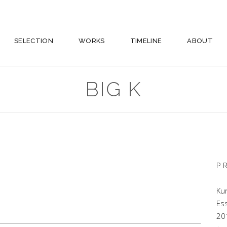
SELECTION
WORKS
TIMELINE
ABOUT
BIG K
P 
Ku
Es
20