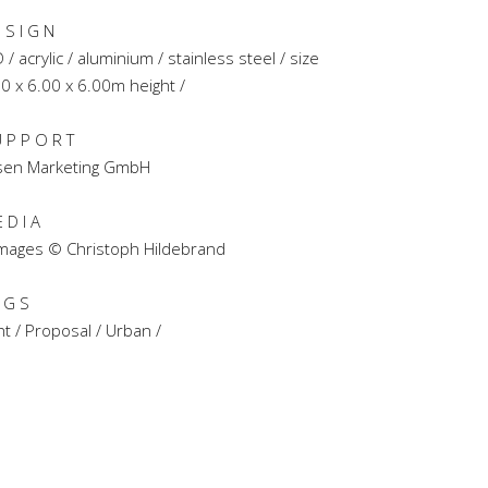
 S I G N
 / acrylic / aluminium / stainless steel / size
0 x 6.00 x 6.00m height /
 P P O R T
sen Marketing GmbH
 D I A
images © Christoph Hildebrand
 G S
ht / Proposal / Urban /