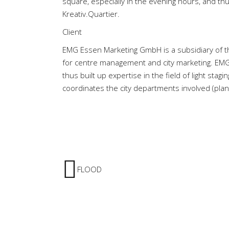
square, especially in the evening hours, and thu
Kreativ.Quartier.
Client
EMG Essen Marketing GmbH is a subsidiary of th
for centre management and city marketing. EMG 
thus built up expertise in the field of light stag
coordinates the city departments involved (plann
o
FLOOD