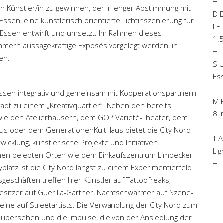
+
en Künstler/in zu gewinnen, der in enger Abstimmung mit
D E
en, eine künstlerisch orientierte Lichtinszenierung für
LED
d.Essen entwirft und umsetzt. Im Rahmen dieses
1.5
hmern aussagekräftige Exposés vorgelegt werden, in
+
en.
S U
Es
+
 Essen integrativ und gemeinsam mit Kooperationspartnern
M E
adt zu einem „Kreativquartier“. Neben den bereits
8 
 wie den Atelierhäusern, dem GOP Varieté-Theater, dem
+
us oder dem GenerationenKultHaus bietet die City Nord
T A
icklung, künstlerische Projekte und Initiativen.
Lig
ischen belebten Orten wie dem Einkaufszentrum Limbecker
+
latz ist die City Nord längst zu einem Experimentierfeld
sgeschäften treffen hier Künstler auf Tattoofreaks,
sitzer auf Guerilla-Gärtner, Nachtschwärmer auf Szene-
reine auf Streetartists. Die Verwandlung der City Nord zum
 zu übersehen und die Impulse, die von der Ansiedlung der