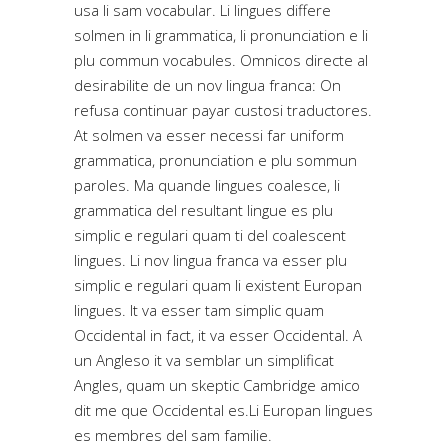
usa li sam vocabular. Li lingues differe
solmen in li grammatica, li pronunciation e li
plu commun vocabules. Omnicos directe al
desirabilite de un nov lingua franca: On
refusa continuar payar custosi traductores.
At solmen va esser necessi far uniform
grammatica, pronunciation e plu sommun
paroles. Ma quande lingues coalesce, li
grammatica del resultant lingue es plu
simplic e regulari quam ti del coalescent
lingues. Li nov lingua franca va esser plu
simplic e regulari quam li existent Europan
lingues. It va esser tam simplic quam
Occidental in fact, it va esser Occidental. A
un Angleso it va semblar un simplificat
Angles, quam un skeptic Cambridge amico
dit me que Occidental es.Li Europan lingues
es membres del sam familie.